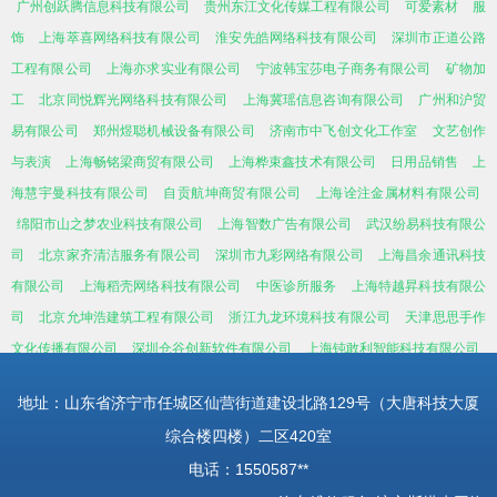
广州创跃腾信息科技有限公司
贵州东江文化传媒工程有限公司
可爱素材
服
饰
上海萃喜网络科技有限公司
淮安先皓网络科技有限公司
深圳市正道公路
工程有限公司
上海亦求实业有限公司
宁波韩宝莎电子商务有限公司
矿物加
工
北京同悦辉光网络科技有限公司
上海冀瑶信息咨询有限公司
广州和沪贸
易有限公司
郑州煜聪机械设备有限公司
济南市中飞创文化工作室
文艺创作
与表演
上海畅铭梁商贸有限公司
上海桦束鑫技术有限公司
日用品销售
上
海慧宇曼科技有限公司
自贡航坤商贸有限公司
上海诠注金属材料有限公司
绵阳市山之梦农业科技有限公司
上海智数广告有限公司
武汉纷易科技有限公
司
北京家齐清洁服务有限公司
深圳市九彩网络有限公司
上海昌余通讯科技
有限公司
上海稻壳网络科技有限公司
中医诊所服务
上海特越昇科技有限公
司
北京允坤浩建筑工程有限公司
浙江九龙环境科技有限公司
天津思思手作
文化传播有限公司
深圳仓谷创新软件有限公司
上海钝敢利智能科技有限公司
地址：山东省济宁市任城区仙营街道建设北路129号（大唐科技大厦
综合楼四楼）二区420室
电话：1550587**