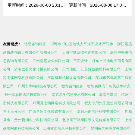
更新时间：2026-08-08 23:15:45
更新时间：2026-08-08 17:06:39
友情链接：
信息咨询服务
邯郸市邯山区地铁太平洋干调水产门市
浙江远盛
建筑装饰设计有限公司鄞州分公司
上海宝威法律咨询有限公司
深圳中融港信
息咨询有限公司
广州南莲农业有限公司
平面设计
丹东市品通电子商务有限
公司
济南盖盈文化传播有限公司
天气预报
江苏辉益鹏肥料有限公司
上海
悦飞溪网络科技有限公司
河南耕晖机械设备有限公司
深圳市艺鸣园艺工程有
限公司
广州市库帕科技有限公司
教育咨询服务
智能联网汽车相关技术研究
郑州荣恩网络科技有限公司
南京易学信息技术有限公司
海南电影网
杭州汇
衡科技有限公司
郑州灵之动网络科技有限公司
程力专用汽车股份有限公司销
售十三分公司
广西星乐文化传媒有限公司
嘉兴乐途网络科技有限公司
周易
算命
贵州贵润农业科技有限公司
北京寰宇峰泰国际文化传媒有限公司
上海
殇喻网络科技有限公司
上海古迪信息科技有限公司
昆明福美家商贸有限公司